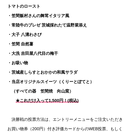
トマトのロースト
・笠間飯村さんの舞茸イタリア風
・常陸牛のブレゼ 茨城採れたて温野菜添え
・大子 八溝わさび
・笠間 自然薯
・大洗 吉田屋八代目の梅干
・お吸い物
・茨城産しらすとおかかの和風サラダ
・当店オリジナルスイーツ（くりーとぽてと）
（すべての器 笠間焼 向山窯）
★これだけ入って1,500円！(税込)
決勝戦の投票方法は、エントリーメニューをご注文いただき
お買い物券（200円）付き評価カードからのWEB投票、もしく