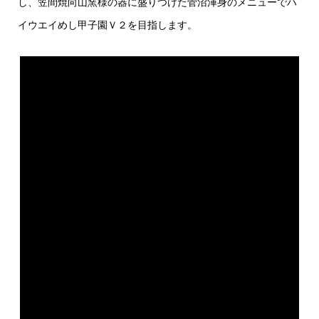
し、笠間焼向山窯様の器に盛りつけた菅沼渾身のメニューでハ
イウエイめし甲子園Ｖ２を目指します。