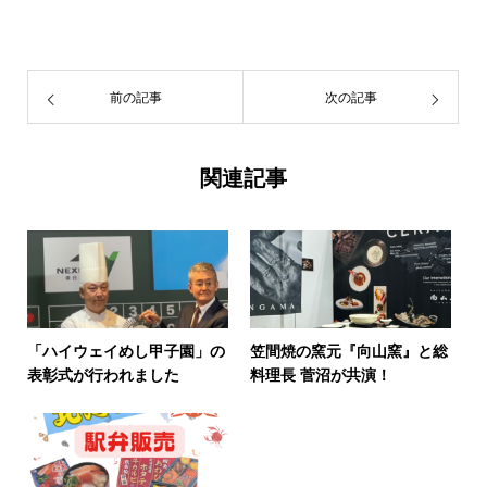
前の記事
次の記事
関連記事
「ハイウェイめし甲子園」の
笠間焼の窯元『向山窯』と総
表彰式が行われました
料理長 菅沼が共演！